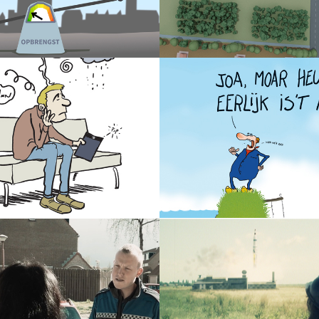
L
Milieuschade
Autisme Bekeken
Deltaplan rivieren