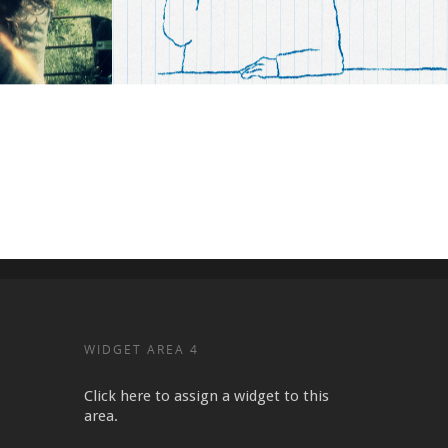
Bestuur en communicatie
WIDGET AREA 4
Click here to assign a widget to this
area.