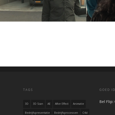
Een nieuwe gemeentewerf
Jeugdbo
TAGS
GOED ID
Bel Flip:
3D
3D Scan
AE
After Effect
Animatie
Bedrijfspresentatie
Bedrijfsprocessen
C4d