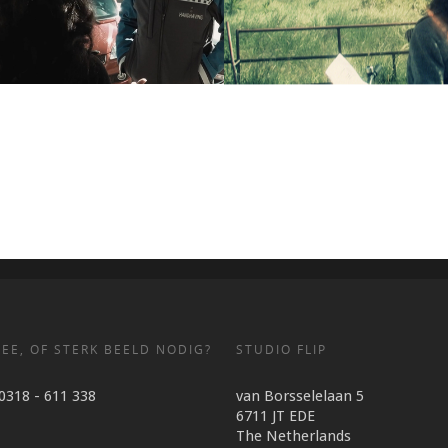
a
Werkprocessen
EE, OF STERK BEELD NODIG?
STUDIO FLIP
 0318 - 611 338
van Borsselelaan 5
6711 JT EDE
The Netherlands