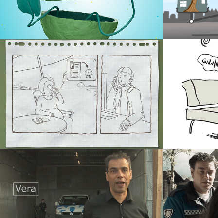
Regio Foodvalley
i-Tree N
De wet AVG
Vanuit 