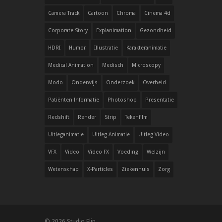
Camera Track
Cartoon
Chroma
Cinema 4d
Corporate Story
Explanimation
Gezondheid
HDRI
Humor
Illustratie
Karakteranimatie
Medical Animation
Medisch
Microscopy
Modo
Onderwijs
Onderzoek
Overheid
Patiënten Informatie
Photoshop
Presentatie
Redshift
Render
Strip
Tekenfilm
Uitleganimatie
Uitleg Animatie
Uitleg Video
VFX
Video
Video FX
Voeding
Welzijn
Wetenschap
X-Particles
Ziekenhuis
Zorg
© 2026 Studio Flip.