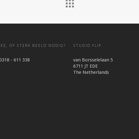
EE, OF STERK BEELD NODIG?
STUDIO FLIP
 0318 - 611 338
van Borsselelaan 5
6711 JT EDE
The Netherlands