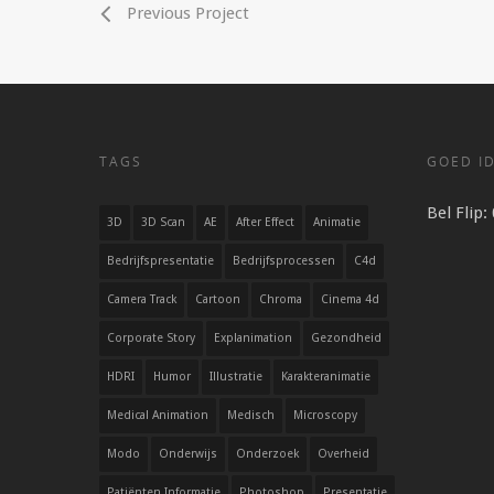
Previous Project
TAGS
GOED ID
Bel Flip:
3D
3D Scan
AE
After Effect
Animatie
Bedrijfspresentatie
Bedrijfsprocessen
C4d
Camera Track
Cartoon
Chroma
Cinema 4d
Corporate Story
Explanimation
Gezondheid
HDRI
Humor
Illustratie
Karakteranimatie
Medical Animation
Medisch
Microscopy
Modo
Onderwijs
Onderzoek
Overheid
Patiënten Informatie
Photoshop
Presentatie