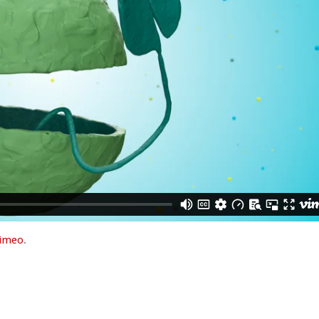
imeo
.