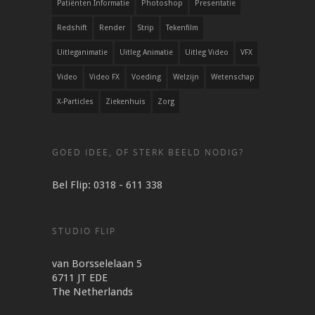
Patiënten Informatie
Photoshop
Presentatie
Redshift
Render
Strip
Tekenfilm
Uitleganimatie
Uitleg Animatie
Uitleg Video
VFX
Video
Video FX
Voeding
Welzijn
Wetenschap
X-Particles
Ziekenhuis
Zorg
GOED IDEE, OF STERK BEELD NODIG?
Bel Flip: 0318 - 611 338
STUDIO FLIP
van Borsselelaan 5
6711 JT EDE
The Netherlands