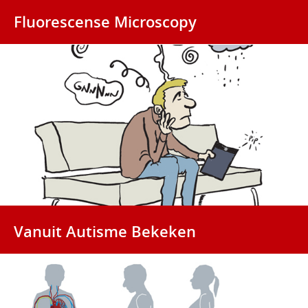
Fluorescense Microscopy
Vanuit Autisme Bekeken