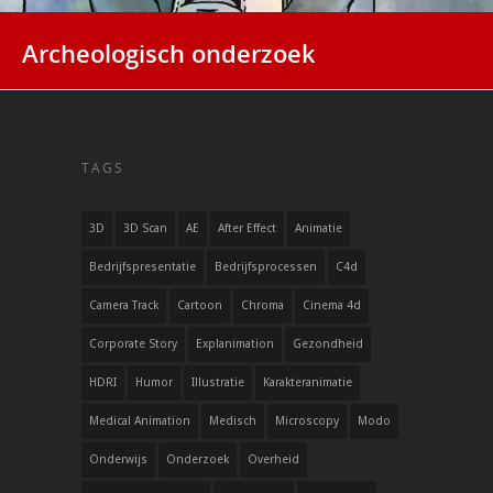
Archeologisch onderzoek
TAGS
3D
3D Scan
AE
After Effect
Animatie
Bedrijfspresentatie
Bedrijfsprocessen
C4d
Camera Track
Cartoon
Chroma
Cinema 4d
Corporate Story
Explanimation
Gezondheid
HDRI
Humor
Illustratie
Karakteranimatie
Medical Animation
Medisch
Microscopy
Modo
Onderwijs
Onderzoek
Overheid