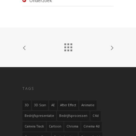
Onderzoek
TAGS
3D
3D Scan
AE
After Effect
Animatie
Bedrijfspresentatie
Bedrijfsprocessen
C4d
Camera Track
Cartoon
Chroma
Cinema 4d