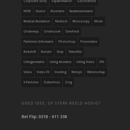
Corporate Story
Explanimation
Gezondheid
HDRI
Humor
Illustratie
Karakteranimatie
Medical Animation
Medisch
Microscopy
Modo
Onderwijs
Onderzoek
Overheid
Patiënten Informatie
Photoshop
Presentatie
Redshift
Render
Strip
Tekenfilm
Uitleganimatie
Uitleg Animatie
Uitleg Video
VFX
Video
Video FX
Voeding
Welzijn
Wetenschap
X-Particles
Ziekenhuis
Zorg
GOED IDEE, OF STERK BEELD NODIG?
Bel Flip: 0318 - 611 338