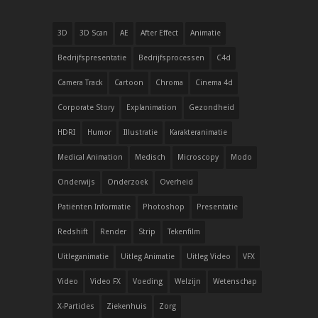
3D
3D Scan
AE
After Effect
Animatie
Bedrijfspresentatie
Bedrijfsprocessen
C4d
Camera Track
Cartoon
Chroma
Cinema 4d
Corporate Story
Explanimation
Gezondheid
HDRI
Humor
Illustratie
Karakteranimatie
Medical Animation
Medisch
Microscopy
Modo
Onderwijs
Onderzoek
Overheid
Patiënten Informatie
Photoshop
Presentatie
Redshift
Render
Strip
Tekenfilm
Uitleganimatie
Uitleg Animatie
Uitleg Video
VFX
Video
Video FX
Voeding
Welzijn
Wetenschap
X-Particles
Ziekenhuis
Zorg