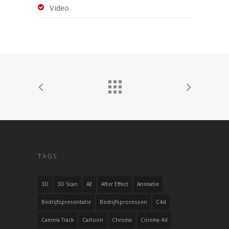
Video
TAGS
3D
3D Scan
AE
After Effect
Animatie
Bedrijfspresentatie
Bedrijfsprocessen
C4d
Camera Track
Cartoon
Chroma
Cinema 4d