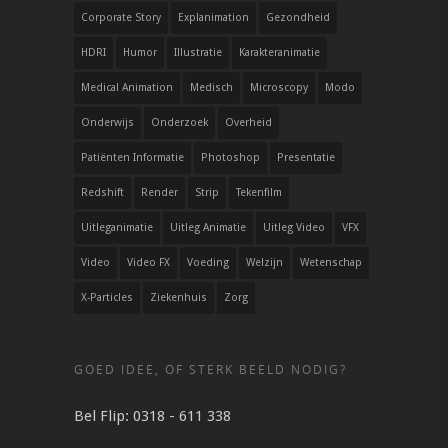
Corporate Story
Explanimation
Gezondheid
HDRI
Humor
Illustratie
Karakteranimatie
Medical Animation
Medisch
Microscopy
Modo
Onderwijs
Onderzoek
Overheid
Patiënten Informatie
Photoshop
Presentatie
Redshift
Render
Strip
Tekenfilm
Uitleganimatie
Uitleg Animatie
Uitleg Video
VFX
Video
Video FX
Voeding
Welzijn
Wetenschap
X-Particles
Ziekenhuis
Zorg
GOED IDEE, OF STERK BEELD NODIG?
Bel Flip: 0318 - 611 338