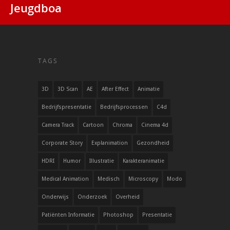
Jeugdboa
TAGS
3D
3D Scan
AE
After Effect
Animatie
Bedrijfspresentatie
Bedrijfsprocessen
C4d
Camera Track
Cartoon
Chroma
Cinema 4d
Corporate Story
Explanimation
Gezondheid
HDRI
Humor
Illustratie
Karakteranimatie
Medical Animation
Medisch
Microscopy
Modo
Onderwijs
Onderzoek
Overheid
Patiënten Informatie
Photoshop
Presentatie