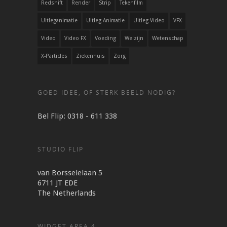
Redshift
Render
Strip
Tekenfilm
Uitleganimatie
Uitleg Animatie
Uitleg Video
VFX
Video
Video FX
Voeding
Welzijn
Wetenschap
X-Particles
Ziekenhuis
Zorg
GOED IDEE, OF STERK BEELD NODIG?
Bel Flip: 0318 - 611 338
STUDIO FLIP
van Borsselelaan 5
6711 JT EDE
The Netherlands
WIDGET AREA 4