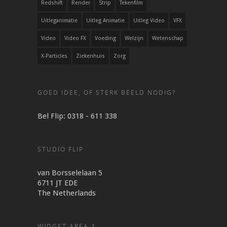
Redshift
Render
Strip
Tekenfilm
Uitleganimatie
Uitleg Animatie
Uitleg Video
VFX
Video
Video FX
Voeding
Welzijn
Wetenschap
X-Particles
Ziekenhuis
Zorg
GOED IDEE, OF STERK BEELD NODIG?
Bel Flip: 0318 - 611 338
STUDIO FLIP
van Borsselelaan 5
6711 JT EDE
The Netherlands
WIDGET AREA 4