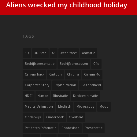
Aliens wrecked my childhood holiday
TAGS
3D
3D Scan
AE
After Effect
Animatie
Bedrijfspresentatie
Bedrijfsprocessen
C4d
Camera Track
Cartoon
Chroma
Cinema 4d
Corporate Story
Explanimation
Gezondheid
HDRI
Humor
Illustratie
Karakteranimatie
Medical Animation
Medisch
Microscopy
Modo
Onderwijs
Onderzoek
Overheid
Patiënten Informatie
Photoshop
Presentatie