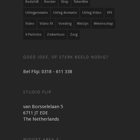
Redshift
Render
Strip
Tekenfilm
Uitleganimatie
Uitleg Animatie
Uitleg Video
VFX
Video
Video FX
Voeding
Welzijn
Wetenschap
X-Particles
Ziekenhuis
Zorg
GOED IDEE, OF STERK BEELD NODIG?
Bel Flip: 0318 - 611 338
STUDIO FLIP
van Borsselelaan 5
6711 JT EDE
The Netherlands
WIDGET AREA 4