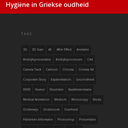
Hygiëne in Griekse oudheid
TAGS
3D
3D Scan
AE
After Effect
Animatie
Bedrijfspresentatie
Bedrijfsprocessen
C4d
Camera Track
Cartoon
Chroma
Cinema 4d
Corporate Story
Explanimation
Gezondheid
HDRI
Humor
Illustratie
Karakteranimatie
Medical Animation
Medisch
Microscopy
Modo
Onderwijs
Onderzoek
Overheid
Patiënten Informatie
Photoshop
Presentatie