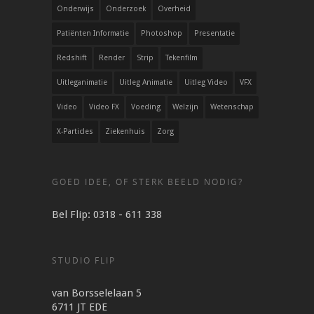
Onderwijs
Onderzoek
Overheid
Patiënten Informatie
Photoshop
Presentatie
Redshift
Render
Strip
Tekenfilm
Uitleganimatie
Uitleg Animatie
Uitleg Video
VFX
Video
Video FX
Voeding
Welzijn
Wetenschap
X-Particles
Ziekenhuis
Zorg
GOED IDEE, OF STERK BEELD NODIG?
Bel Flip: 0318 - 611 338
STUDIO FLIP
van Borsselelaan 5
6711 JT EDE