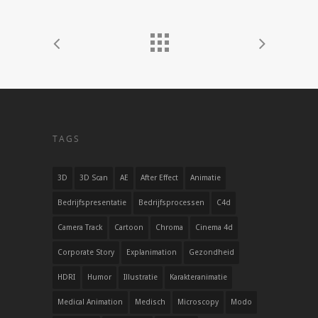
TAGS
3D
3D Scan
AE
After Effect
Animatie
Bedrijfspresentatie
Bedrijfsprocessen
C4d
Camera Track
Cartoon
Chroma
Cinema 4d
Corporate Story
Explanimation
Gezondheid
HDRI
Humor
Illustratie
Karakteranimatie
Medical Animation
Medisch
Microscopy
Modo