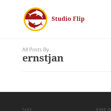
All Posts By
ernstjan
TAGS
GOED ID