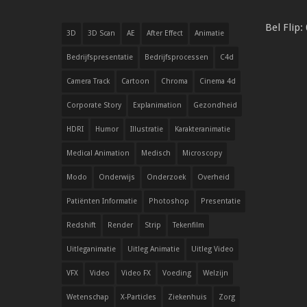
Bel Flip:
3D
3D Scan
AE
After Effect
Animatie
Bedrijfspresentatie
Bedrijfsprocessen
C4d
Camera Track
Cartoon
Chroma
Cinema 4d
Corporate Story
Explanimation
Gezondheid
HDRI
Humor
Illustratie
Karakteranimatie
Medical Animation
Medisch
Microscopy
Modo
Onderwijs
Onderzoek
Overheid
Patiënten Informatie
Photoshop
Presentatie
Redshift
Render
Strip
Tekenfilm
Uitleganimatie
Uitleg Animatie
Uitleg Video
VFX
Video
Video FX
Voeding
Welzijn
Wetenschap
X-Particles
Ziekenhuis
Zorg