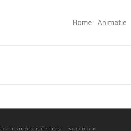
Home
Animatie
EE, OF STERK BEELD NODIG?
STUDIO FLIP